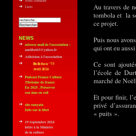
Nous contacter
Au travers de 
Liens
tombola et la s
ce projet.
NEWS
Puis nous avons
adresse mail de l'association :
qui ont eu aussi
amtibet63@yahoo.fr
Adhésion à l'association
Ce sont ajoutés
Bulletin n° 73
Avril 2026
l’école de Durt
Podcast France Culture
marché de Noël
Tibétains de france
En 2025 , Préserver
son âme en exil
Et pour finir, l
privé d’assura
site sunyata
Info sur le tibet
« puits ».
19 Septembre 2024
lettre à la Ministre
de la culture