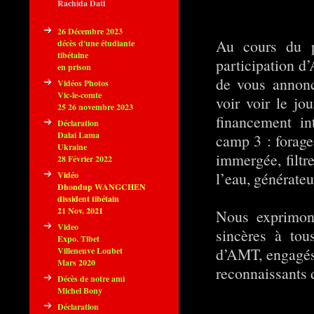
Rachida Dati
26 Décembre 2023
Au cours du p
décès d'une étudiante
tibétaine
participation 
en prison
de vous annonc
Vidéos Photos
Vic-le-comte
voir voir le jo
25 26 novembre 2023
financement in
Déclaration
Dalai Lama
camp 3 : forage
Ukraine
immergée, filt
28 Février 2022
l’eau, générateu
Vidéo
Dhondup WANGCHEN
dissident tibétain
21 Nov. 2021
Nous exprimon
Video
sincères à to
Expo. Tibet
d’AMT, engagés 
Villeneuve Loubet
Mars 2020
reconnaissants d
Décès de notre ami
Michel Bony
Déclaration