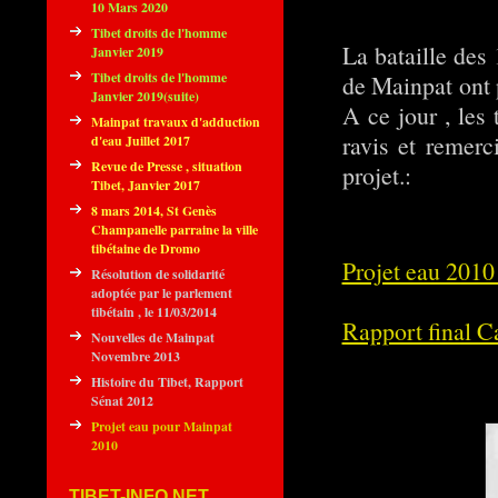
10 Mars 2020
Tibet droits de l'homme
La bataille des
Janvier 2019
Tibet droits de l'homme
de Mainpat ont p
Janvier 2019(suite)
A ce jour , les
Mainpat travaux d'adduction
ravis et remerc
d'eau Juillet 2017
Revue de Presse , situation
projet.:
Tibet, Janvier 2017
8 mars 2014, St Genès
Champanelle parraine la ville
tibétaine de Dromo
Projet eau 201
Résolution de solidarité
adoptée par le parlement
tibétain , le 11/03/2014
Rapport final 
Nouvelles de Mainpat
Novembre 2013
Histoire du Tibet, Rapport
Sénat 2012
Projet eau pour Mainpat
2010
TIBET-INFO.NET