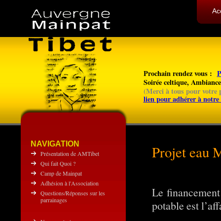
Ac
Prochain rendez vous :
P
Soirée celtique, Ambianc
(
Merci à tous pour votre p
lien pour adhérer à notre 
NAVIGATION
Projet eau 
Présentation de AMTibet
Qui fait Quoi ?
Camp de Mainpat
Adhésion à l'Association
Le financement
Questions/Réponses sur les
parrainages
potable est l’aff