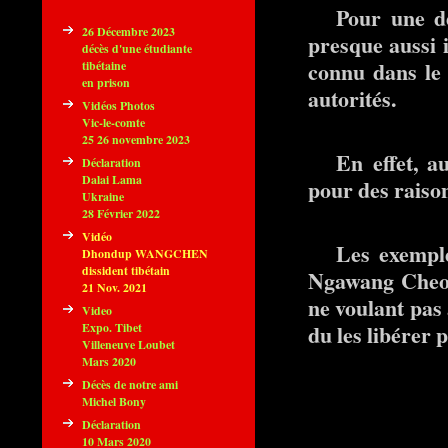
Pour une de
26 Décembre 2023
presque aussi 
décès d'une étudiante
connu dans le 
tibétaine
en prison
autorités.
Vidéos Photos
Vic-le-comte
25 26 novembre 2023
En effet, a
Déclaration
Dalai Lama
pour des raison
Ukraine
28 Février 2022
Vidéo
Les exempl
Dhondup WANGCHEN
dissident tibétain
Ngawang Cheop
21 Nov. 2021
ne voulant pas 
Video
Expo. Tibet
du les libérer p
Villeneuve Loubet
Mars 2020
Décès de notre ami
Michel Bony
Déclaration
10 Mars 2020