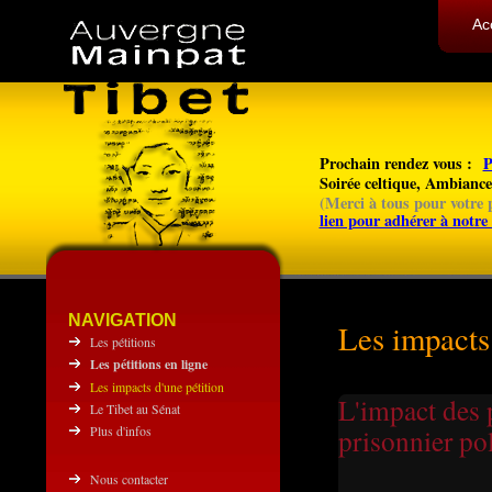
Ac
Prochain rendez vous :
P
Soirée celtique, Ambianc
(
Merci à tous pour votre p
lien pour adhérer à notre 
NAVIGATION
Les impacts 
Les pétitions
Les pétitions en ligne
Les impacts d'une pétition
L'impact des 
Le Tibet au Sénat
Plus d'infos
prisonnier po
Nous contacter