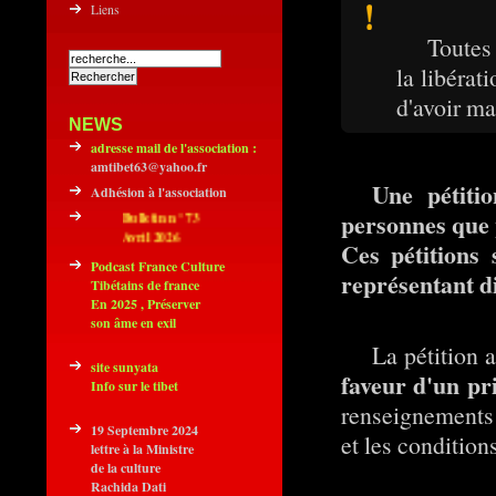
Liens
Toutes
la libérat
d'avoir ma
NEWS
adresse mail de l'association :
amtibet63@yahoo.fr
Une pétiti
Adhésion à l'association
personnes que 
Bulletin n° 73
Avril 2026
Ces pétitions
Podcast France Culture
représentant d
Tibétains de france
En 2025 , Préserver
son âme en exil
La pétition 
site sunyata
faveur d'un pri
Info sur le tibet
renseignements q
19 Septembre 2024
et les condition
lettre à la Ministre
de la culture
Rachida Dati