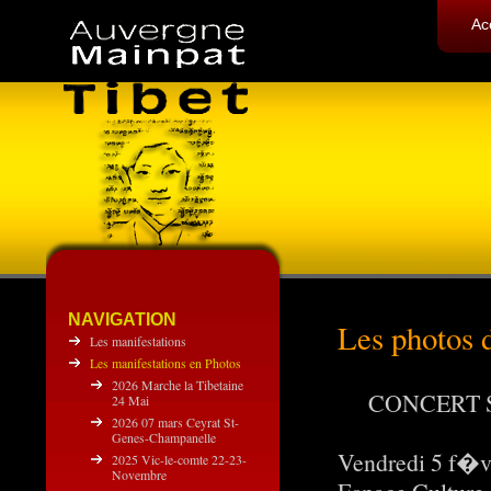
Ac
NAVIGATION
Les photos 
Les manifestations
Les manifestations en Photos
2026 Marche la Tibetaine
CONCERT 
24 Mai
2026 07 mars Ceyrat St-
Genes-Champanelle
Vendredi 5 f�v
2025 Vic-le-comte 22-23-
Novembre